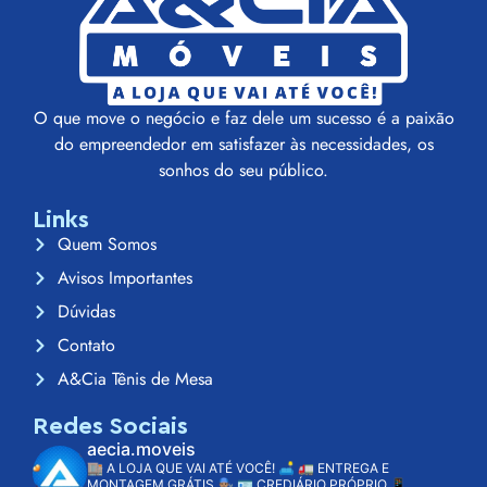
O que move o negócio e faz dele um sucesso é a paixão
do empreendedor em satisfazer às necessidades, os
sonhos do seu público.
Links
Quem Somos
Avisos Importantes
Dúvidas
Contato
A&Cia Tênis de Mesa
Redes Sociais
aecia.moveis
🏬 A LOJA QUE VAI ATÉ VOCÊ! 🛋️
🚛 ENTREGA E
MONTAGEM GRÁTIS 👨🏽‍🔧
🪪 CREDIÁRIO PRÓPRIO
📱