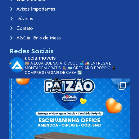
Avisos Importantes
Dúvidas
Contato
A&Cia Tênis de Mesa
Redes Sociais
aecia.moveis
🏬 A LOJA QUE VAI ATÉ VOCÊ! 🛋️
🚛 ENTREGA E
MONTAGEM GRÁTIS 👨🏽‍🔧
🪪 CREDIÁRIO PRÓPRIO
📱
COMPRE SEM SAIR DE CASA ⤵️